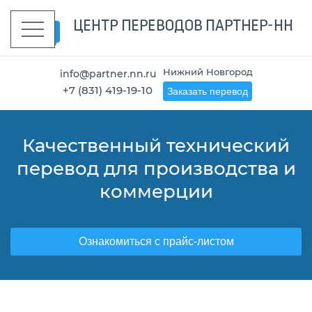
Нижний Новгород
info@partner.nn.ru
+7 (831) 419-19-10
Заказать перевод
Центр переводов в Нижнем
Качественный технический
Услуги устного перевода в
Профессиональные
перевод для производства и
Новгороде. Нотариальный
переводы с проверкой
Нижнем Новгороде
носителем языка
коммерции
перевод
Заказать тестовый перевод
Ознакомиться с прайс-листом
Ознакомиться с прайс-листом
Заказать тестовый перевод
Заказать тестовый перевод