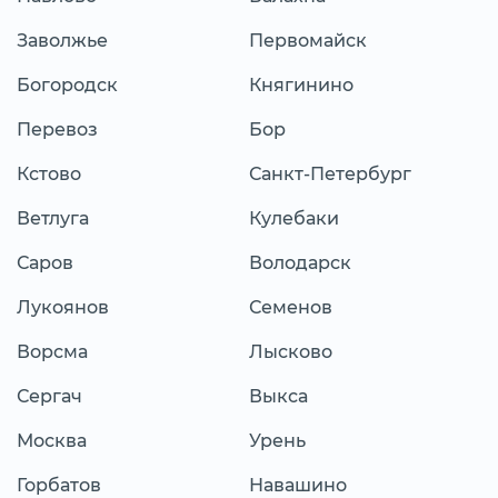
Заволжье
Первомайск
Богородск
Княгинино
Перевоз
Бор
Кстово
Санкт-Петербург
Ветлуга
Кулебаки
Саров
Володарск
Лукоянов
Семенов
Ворсма
Лысково
Сергач
Выкса
Москва
Урень
Горбатов
Навашино